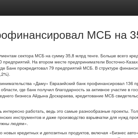
рофинансировал МСБ на 3
клиентам сектора МСБ на сумму 35,8 млрд тенге. Больше всего кре
0 предприятий. На втором месте предприниматели Восточно-Казахс
 где Банк прокредитовал 79 предприятий МСБ. В структуре финанс
,2%).
ринимательства «Даму» Евразийский банк профинансировал 136 п
области, где банк получил благодарность за активное участие в 
еднего бизнеса Айдына Доскараева, кредитование МСБ свидетельст
ь интересно работать, ведь это самые разнообразные проекты. То
ских инструментов и даже производство взрывчатки для нужд про
нужны людям».
 новых кредитных и депозитных продуктов, включая «Бизнес авто»