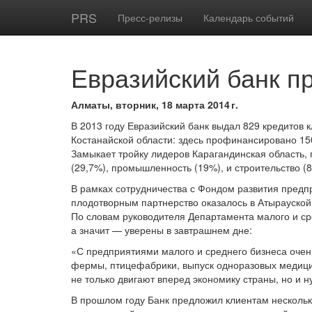
PRS
Пресс-релизы
Календарь событий
Евразийский банк п
Алматы, вторник, 18 марта 2014 г.
В 2013 году Евразийский банк выдал 829 кредитов 
Костанайской области: здесь профинансировано 15
Замыкает тройку лидеров Карагандинская область,
(29,7%), промышленность (19%), и строительство (8
В рамках сотрудничества с Фондом развития предп
плодотворным партнерство оказалось в Атырауской 
По словам руководителя Департамента малого и ср
а значит — уверены в завтрашнем дне:
«С предприятиями малого и среднего бизнеса очен
фермы, птицефабрики, выпуск одноразовых медицин
не только двигают вперед экономику страны, но и 
В прошлом году Банк предложил клиентам несколько