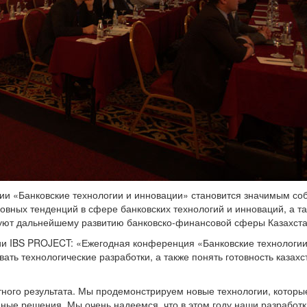
и «Банковские технологии и инновации» становится значимым соб
вных тенденций в сфере банковских технологий и инноваций, а т
уют дальнейшему развитию банковско-финансовой сферы Казахстан
и IBS PROJECT: «Ежегодная конференция «Банковские технологии 
ть технологические разработки, а также понять готовность казахст
ного результата. Мы продемонстрируем новые технологии, которы
ные решения. Мы очень надеемся, что в этом году наши разработк