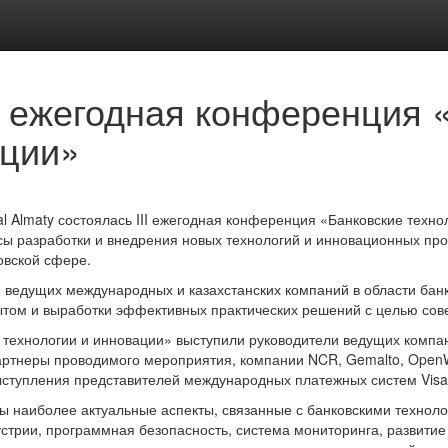
I ежегодная конференция 
ации»
tal Almaty состоялась III ежегодная конференция «Банковские техн
ы разработки и внедрения новых технологий и инновационных про
овской сфере.
 ведущих международных и казахстанских компаний в области бан
ытом и выработки эффективных практических решений с целью сов
 технологии и инновации» выступили руководители ведущих компа
тнеры проводимого мероприятия, компании NCR, Gemalto, OpenWay 
ступления представителей международных платежных систем Visa 
ы наиболее актуальные аспекты, связанные с банковскими техно
стрии, программная безопасность, система мониторинга, развитие