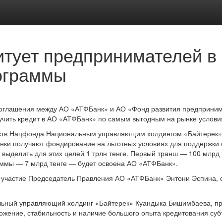
тует предпринимателей в
ограммы
глашения между АО «АТФБанк» и АО «Фонд развития предпринимат
учить кредит в АО «АТФБанк» по самым выгодным на рынке услови
ств Нацфонда Национальным управляющим холдингом «Байтерек» 
нки получают фондирование на льготных условиях для поддержки с
 выделить для этих целей 1 трлн тенге. Первый транш — 100 млрд
суммы — 7 млрд тенге — будет освоена АО «АТФБанк».
 участие Председатель Правления АО «АТФБанк» Энтони Эспина,
ный управляющий холдинг «Байтерек» Куандыка Бишимбаева, при
ожение, стабильность и наличие большого опыта кредитования с