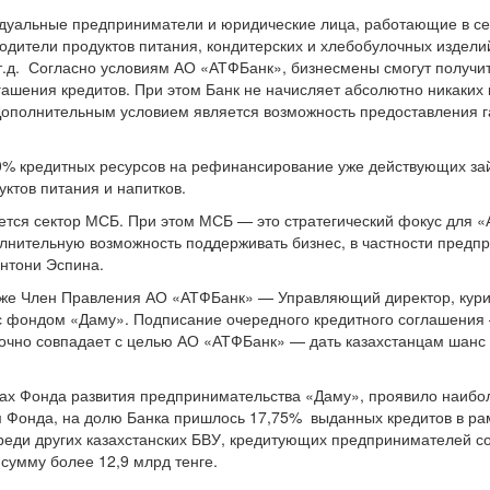
идуальные предприниматели и юридические лица, работающие в 
водители продуктов питания, кондитерских и хлебобулочных издели
т.д. Согласно условиям АО «АТФБанк», бизнесмены смогут получить 
гашения кредитов. При этом Банк не начисляет абсолютно никаких 
ополнительным условием является возможность предоставления 
50% кредитных ресурсов на рефинансирование уже действующих за
ктов питания и напитков.
ется сектор МСБ. При этом МСБ — это стратегический фокус для 
полнительную возможность поддерживать бизнес, в частности пре
нтони Эспина.
акже Член Правления АО «АТФБанк» — Управляющий директор, кур
с фондом «Даму». Подписание очередного кредитного соглашения
очно совпадает с целью АО «АТФБанк» — дать казахстанцам шанс 
мах Фонда развития предпринимательства «Даму», проявило наибол
м Фонда, на долю Банка пришлось 17,75% выданных кредитов в ра
реди других казахстанских БВУ, кредитующих предпринимателей со
сумму более 12,9 млрд тенге.