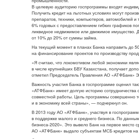
промышленности.
В целевую аудиторию госпрограммы входят индив
Получить кредит на льготных условиях могут произ
препаратов, техники, компьютеров, автомобилей и 
6% годовых с предоставлением гибких графиков по
ликвидное недвижимое или движимое имущество. Д
от 10% до 20% от суммы займа.
На текущий момент в планах Банка направить до 
на финансирование проектов по производству проду
«Я считаю, что локомотивом любой экономики явля
в числе крупнейших БВУ Казахстана, получает до
отметил Председатель Правления АО «АТФБанк» Э
Важность участия Банка в госпрограмме оценил т
«АТФБанк« имеет долгую историю сотрудничества 
совместной работы. Цель программы совершенно т
и в экономику всей страны», — подчеркнул он.
В 2013 году АО «АТФБанк», участвуя в госпрограм
в поддержке малого и среднего бизнеса. По данны
бизнеса-2020». Это вывело Банк на первое место с
АО «АТФБанк» выдало субъектам МСБ кредитов на 