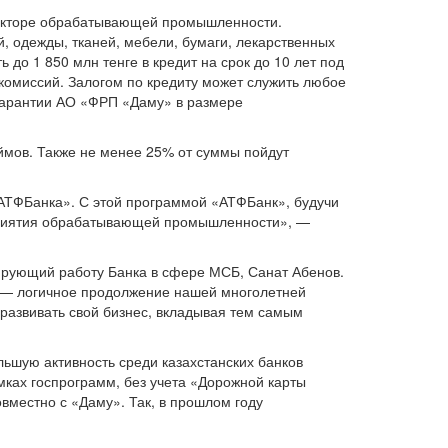
секторе обрабатывающей промышленности.
й, одежды, тканей, мебели, бумаги, лекарственных
до 1 850 млн тенге в кредит на срок до 10 лет под
комиссий. Залогом по кредиту может служить любое
гарантии АО «ФРП «Даму» в размере
ймов. Также не менее 25% от суммы пойдут
«АТФБанка». С этой программой «АТФБанк», будучи
дприятия обрабатывающей промышленности», —
ирующий работу Банка в сфере МСБ, Санат Абенов.
 — логичное продолжение нашей многолетней
развивать свой бизнес, вкладывая тем самым
ьшую активность среди казахстанских банков
мках госпрограмм, без учета «Дорожной карты
вместно с «Даму». Так, в прошлом году