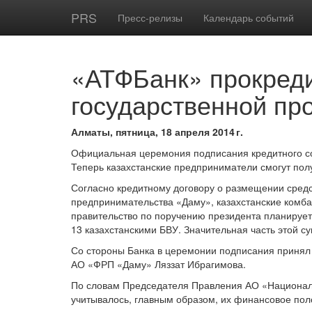
PRS
Пресс-релизы
Календарь событий
«АТФБанк» прокреди
государственной пр
Алматы, пятница, 18 апреля 2014 г.
Официальная церемония подписания кредитного со
Теперь казахстанские предприниматели смогут пол
Согласно кредитному договору о размещении сред
предпринимательства «Даму», казахстанские комба
правительство по поручению президента планирует
13 казахстанскими БВУ. Значительная часть этой 
Со стороны Банка в церемонии подписания принял
АО «ФРП «Даму» Ляззат Ибрагимова.
По словам Председателя Правления АО «Националь
учитывалось, главным образом, их финансовое пол