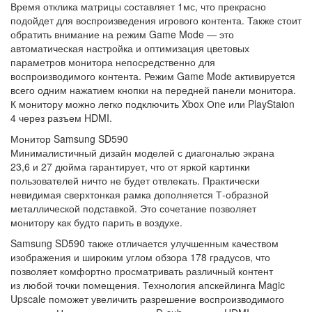
Время отклика матрицы составляет 1мс, что прекрасно
подойдет для воспроизведения игрового контента. Также стоит
обратить внимание на режим Game Mode — это
автоматическая настройка и оптимизация цветовых
параметров монитора непосредственно для
воспроизводимого контента. Режим Game Mode активируется
всего одним нажатием кнопки на передней панели монитора.
К монитору можно легко подключить Xbox Оne или PlayStaion
4 через разъем HDMI.
Монитор Samsung SD590
Минималистичный дизайн моделей с диагональю экрана
23,6 и 27 дюйма гарантирует, что от яркой картинки
пользователей ничто не будет отвлекать. Практически
невидимая сверхтонкая рамка дополняется Т-образной
металлической подставкой. Это сочетание позволяет
монитору как будто парить в воздухе.
Samsung SD590 также отличается улучшенным качеством
изображения и широким углом обзора 178 градусов, что
позволяет комфортно просматривать различный контент
из любой точки помещения. Технология апскейлинга Magic
Upscale поможет увеличить разрешение воспроизводимого