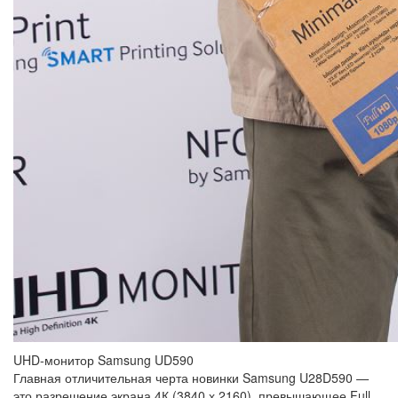
UHD-монитор Samsung UD590
Главная отличительная черта новинки Samsung U28D590 —
это разрешение экрана 4К (3840 х 2160), превышающее Full