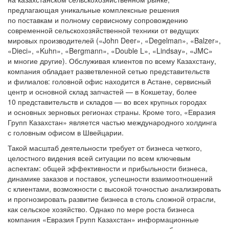
предлагающая уникальные комплексные решения
по поставкам и полному сервисному сопровождению
современной сельскохозяйственной техники от ведущих
мировых производителей («John Deer», «Degelman», «Balzer»,
«Dieci», «Kuhn», «Bergmann», «Double L», «Lindsay», «JMС»
и многие другие). Обслуживая клиентов по всему Казахстану,
компания обладает разветвленной сетью представительств
и филиалов: головной офис находится в Астане, сервисный
центр и основной склад запчастей — в Кокшетау, более
10 представительств и складов — во всех крупных городах
и основных зерновых регионах страны. Кроме того, «Евразия
Групп Казахстан» является частью международного холдинга
с головным офисом в Швейцарии.
Такой масштаб деятельности требует от бизнеса четкого,
целостного видения всей ситуации по всем ключевым
аспектам: общей эффективности и прибыльности бизнеса,
динамике заказов и поставок, успешности взаимоотношений
с клиентами, возможности с высокой точностью анализировать
и прогнозировать развитие бизнеса в столь сложной отрасли,
как сельское хозяйство. Однако по мере роста бизнеса
компания «Евразия Групп Казахстан» информационные