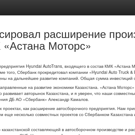
сировал расширение прои
 «Астана Моторс»
дприятия Hyundai AutoTrans, входящего в состав КМК «Астана Мо
е того, Сбербанк прокредитовал компании «Hyundai Auto Truck & 
лены на дальнейшее развитие компаний. Общая сумма инвестиций с
аправленные на развитие экономики Казахстана. «Астана Моторс» 
 развивает авторынок Казахстана, и я уверен, что наши совместн
ения ДБ АО «Сбербанк» Александр Камалов.
х проектах, как расширение автосборочного предприятия. Нам при
м еще несколько совместных проектов со Сбербанком Казахстана 
 казахстанской составляющей в автосборочном производстве и ра