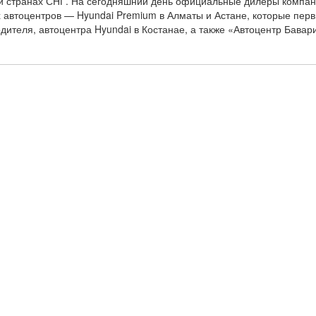
е и странах СНГ. На сегодняшний день официальные дилеры компа
х автоцентров — Hyundai Premium в Алматы и Астане, которые пер
ителя, автоцентра Hyundai в Костанае, а также «Автоцентр Бавари