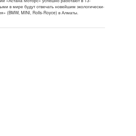
нии «Астана Моторс» успешно работают в 13-
выми в мире будут отвечать новейшим экологически-
я» (BMW, MINI, Rolls-Royce) в Алматы.