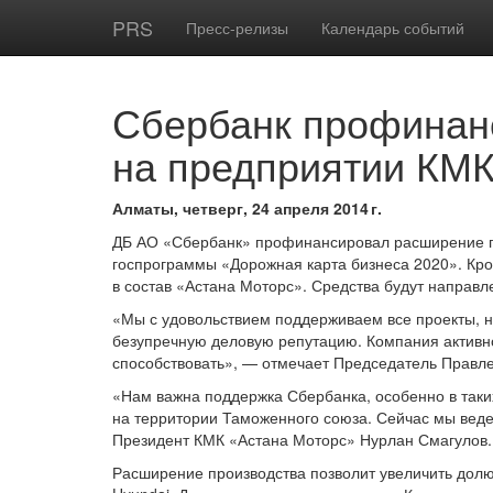
PRS
Пресс-релизы
Календарь событий
Сбербанк профинан
на предприятии КМК
Алматы, четверг, 24 апреля 2014 г.
ДБ АО «Сбербанк» профинансировал расширение пре
госпрограммы «Дорожная карта бизнеса 2020». Кром
в состав «Астана Моторс». Средства будут направ
«Мы с удовольствием поддерживаем все проекты, н
безупречную деловую репутацию. Компания активно
способствовать», — отмечает Председатель Правл
«Нам важна поддержка Сбербанка, особенно в таки
на территории Таможенного союза. Сейчас мы веде
Президент КМК «Астана Моторс» Нурлан Смагулов.
Расширение производства позволит увеличить долю