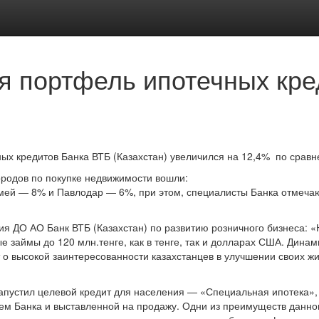
я портфель ипотечных кре
ных кредитов Банка ВТБ (Казахстан) увеличился на 12,4% по срав
родов по покупке недвижимости вошли:
ей — 8% и Павлодар — 6%, при этом, специалисты Банка отмечают
я ДО АО Банк ВТБ (Казахстан) по развитию розничного бизнеса: «
 займы до 120 млн.тенге, как в тенге, так и долларах США. Дина
т о высокой заинтересованности казахстанцев в улучшении своих ж
запустил целевой кредит для населения — «Специальная ипотека»
м Банка и выставленной на продажу. Одни из преимуществ данно