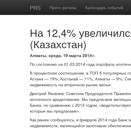
PRS
Пресс-релизы
Календарь событий
На 12,4% увеличилс
(Казахстан)
Алматы, среда, 19 марта 2014 г.
По состоянию на 01.03.2014 года портфель ипотеч
В процентном соотношении, в ТОП-5 популярных го
Астана — 19%, Костанай — 11%, Алматы — 9%, Сем
недвижимость на вторичном рынке жилья.
Дмитрий Яковлев, Советник Председателя Правлени
ипотечного кредитования. Мы предлагаем жилищные
Банка, по сравнению с 2013 годом, свидетельствуе
которые мы предлагаем».
Как ранее сообщалось, в феврале 2014 года Банк 
недвижимости, являющейся залоговым обеспечение