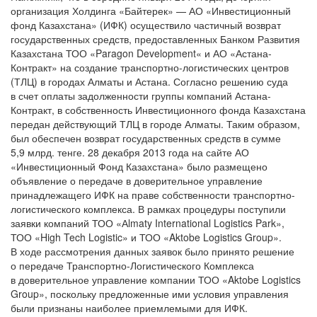
организация Холдинга «Байтерек» — АО «Инвестиционный
фонд Казахстана» (ИФК) осуществило частичный возврат
государственных средств, предоставленных Банком Развития
Казахстана ТОО «Paragon Development« и АО «Астана-
Контракт» на создание транспортно-логистических центров
(ТЛЦ) в городах Алматы и Астана. Согласно решению суда
в счет оплаты задолженности группы компаний Астана-
Контракт, в собственность Инвестиционного фонда Казахстана
передан действующий ТЛЦ в городе Алматы. Таким образом,
был обеспечен возврат государственных средств в сумме
5,9 млрд. тенге. 28 декабря 2013 года на сайте АО
«Инвестиционный Фонд Казахстана» было размещено
объявление о передаче в доверительное управление
принадлежащего ИФК на праве собственности транспортно-
логистического комплекса. В рамках процедуры поступили
заявки компаний ТОО «Аlmaty International Logistics Park»,
ТОО «High Tech Logistic» и ТОО «Aktobe Logistics Group».
В ходе рассмотрения данных заявок было принято решение
о передаче Транспортно-Логистического Комплекса
в доверительное управление компании ТОО «Aktobe Logistics
Group», поскольку предложенные ими условия управления
были признаны наиболее приемлемыми для ИФК.