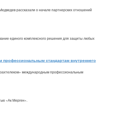
ем Медведев рассказали о начале партнерских отношений
вание единого комплексного решения для защиты любых
ым профессиональным стандартам внутреннего
«Казахтелеком» международным профессиональным
тью «Ак Мерген».