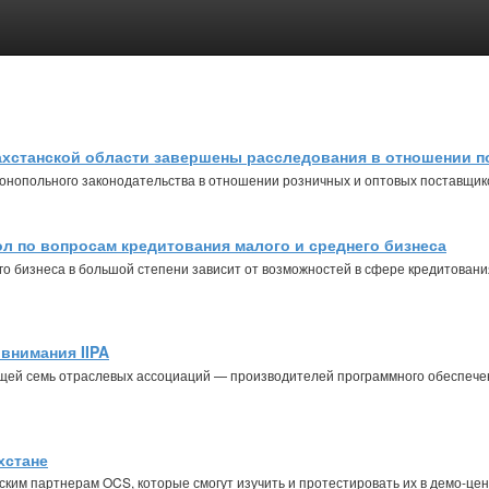
ахстанской области завершены расследования в отношении п
нопольного законодательства в отношении розничных и оптовых поставщико
л по вопросам кредитования малого и среднего бизнеса
го бизнеса в большой степени зависит от возможностей в сфере кредитован
 внимания IIPA
щей семь отраслевых ассоциаций — производителей программного обеспечен
хстане
ким партнерам OCS, которые смогут изучить и протестировать их в демо-цен