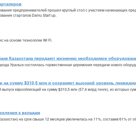
тартаперов
ивания предпринимателей прошел круглый стол с участием начинающих пред
вания стартапов Damu Start up.
с на основе технологии Wi Fi.
анк Казахстана передают жизненно необходимое оборудовани
орода Уральск состоялась торжественная церемония передачи нового оборуд
 на сумму $310,5 млн и сохраняет высокий уровень ликвидн
выпуск еврооблигаций на сумму $310,5 млн (57,4 млрд тенге), из которых сум
аселения к вкладам
(Казахстан) на срок свыше 12 месяцев увеличилась на 11%, составив 61% от 