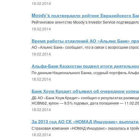
19.02.2014
Moody’s подтвердило рейтинг Евразийского Ба
Рейтинговое агентство Moody’s Investor Service подтверди
19.02.2014
Время работы отделений АО «Альянс Банк» пр
АО «Альянс Банк» сообщает, что в связи с возросшим спро
19.02.2014
Альфа-Банк Казахстан подвел итоги деятельнос
По данным Национального Банка, ссудный портфель Альфа-Ба
18.02.2014
Банк Хоум Кредит объявил об очередном успе
ДБ АО «Банк Хоум Кредит» сообщил о результатах размеще
HCBNb2, купон — 9,5% годовых, дата погашения — 11.02.20
18.02.2014
За 2013 год АО СК «НОМАД Иншуранс» выплатил
Страховая компания «НОМАД Иншуранс» оказалась в тройке
18.02.2014