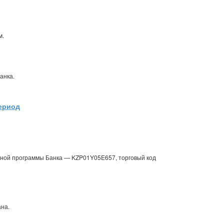
м.
анка.
период
онной программы Банка — KZP01Y05E657, торговый код
на.