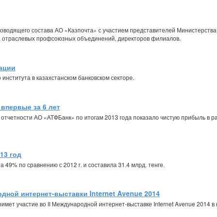
ководящего состава АО «Казпочта» с участием представителей Министерства
, отраслевых профсоюзных объединений, директоров филиалов.
ации
института в казахстанском банковском секторе.
впервые за 6 лет
четности АО «АТФБанк» по итогам 2013 года показало чистую прибыль в разм
13 год
а 49% по сравнению с 2012 г. и составила 31.4 млрд. тенге.
одной интернет-выставки Internet Avenue 2014
имет участие во II Международной интернет-выставке Internet Avenue 2014 в 