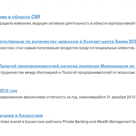
ами в области CSR
радила компании, ведущие активную деятельность в области корпоративной 
пулярным по количеству запросов в Контакт-центр Банка ВТБ
азахстан) стал самым популярным продуктом среди потенциальных клиентов,
Палатой предпринимателей региона подписан Меморандум по
отрудничестве между Инспекцией и Палатой предпринимателей по вопросам
2013 год
дированную финансовую отчетность за год, закончившийся 31 декабря 2013 
лучшим в Казахстане
rvices overall в Казахстане рейтинга Private Banking and Wealth Management 