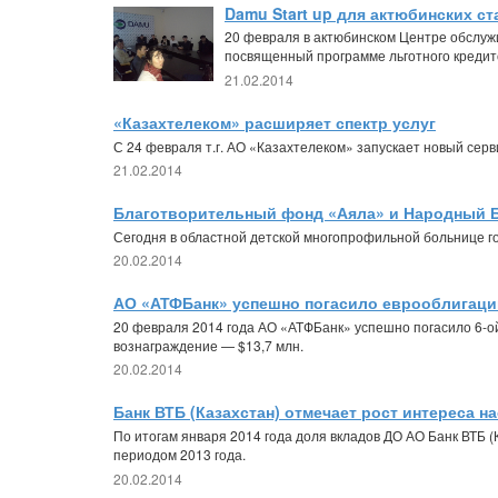
Damu Start up для актюбинских с
20 февраля в актюбинском Центре обслуж
посвященный программе льготного кредито
21.02.2014
«Казахтелеком» расширяет спектр услуг
С 24 февраля т.г. АО «Казахтелеком» запускает новый серви
21.02.2014
Благотворительный фонд «Аяла» и Народный Б
Сегодня в областной детской многопрофильной больнице г
20.02.2014
АО «АТФБанк» успешно погасило еврооблигации
20 февраля 2014 года АО «АТФБанк» успешно погасило 6-ой 
вознаграждение — $13,7 млн.
20.02.2014
Банк ВТБ (Казахстан) отмечает рост интереса н
По итогам января 2014 года доля вкладов ДО АО Банк ВТБ 
периодом 2013 года.
20.02.2014