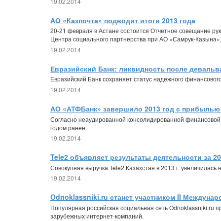
19.02.2014
АО «Казпочта» подводит итоги 2013 года
20-21 февраля в Астане состоится Отчетное совещание ру
Центра социального партнерства при АО «Самрук-Казына»
19.02.2014
Евразийский Банк: ликвидность после девальв
Евразийский Банк сохраняет статус надежного финансового 
19.02.2014
АО «АТФБанк» завершило 2013 год с прибылью 
Согласно неаудированной консолидированной финансовой от
годом ранее.
19.02.2014
Tele2 объявляет результаты деятельности за 20
Совокупная выручка Tele2 Казахстан в 2013 г. увеличилась н
19.02.2014
Odnoklassniki.ru станет участником II Междунар
Популярная российская социальная сеть Odnoklassniki.ru пр
зарубежных интернет-компаний.