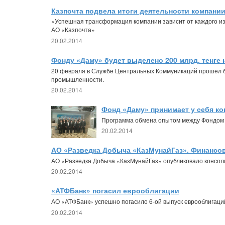
Казпочта подвела итоги деятельности компании 
«Успешная трансформация компании зависит от каждого из
АО «Казпочта»
20.02.2014
Фонду «Даму» будет выделено 200 млрд. тенге
20 февраля в Службе Центральных Коммуникаций прошел б
промышленности.
20.02.2014
Фонд «Даму» принимает у себя ко
Программа обмена опытом между Фондом «
20.02.2014
АО «Разведка Добыча «КазМунайГаз». Финансов
АО «Разведка Добыча «КазМунайГаз» опубликовало консоли
20.02.2014
«АТФБанк» погасил еврооблигации
АО «АТФБанк» успешно погасило 6-ой выпуск еврооблигаций 
20.02.2014