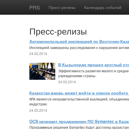
PRS
Пресс-релизы
Календарь событий
Пресс-релизы
Антимонопольной инспекцией по Восточно-Каз
Инспекцией завершены расследования о нарушении антимо
24.02.2014
В Кызылорде прошел круглый сто
Эффективность развития малого и средне
учреждениями страны.
24.02.2014
Казахстан вновь может войти в список особого
IIPA является неправительственной коалицией, объединяю
индустрии.
24.02.2014
OCS начинает продвижение ПО Symantec в Каза
Программные решения Symantec будут доступны казахстанс