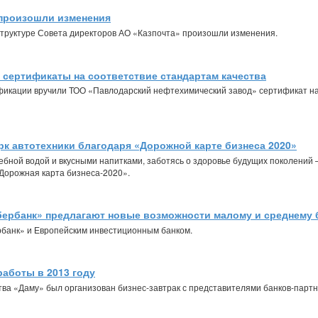
 произошли изменения
труктуре Совета директоров АО «Казпочта» произошли изменения.
сертификаты на соответствие стандартам качества
икации вручили ТОО «Павлодарский нефтехимический завод» сертификат на 
к автотехники благодаря «Дорожной карте бизнеса 2020»
ной водой и вкусными напитками, заботясь о здоровье будущих поколений —
«Дорожная карта бизнеса-2020».
ербанк» предлагают новые возможности малому и среднему б
рбанк» и Европейским инвестиционным банком.
работы в 2013 году
ва «Даму» был организован бизнес-завтрак с представителями банков-партн