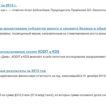
за 2013 г.
 нас», — отметил Асхат Бейсенбаев, Председатель Правления АО «Казпочта
 на кредитование субъектов малого и среднего бизнеса в о
рифинг, посвященный мерам, направленным на стимулирование роста казах
нсультативную группу KODIT и KDS
Даму», KODIT и KDS включает в себя пилотное исследование предпринимател
ые результаты за 2013 год
дированную финансовую отчетность за год, закончившийся 31 декабря 2013 
на сумму $310,5 млн (57,4 млрд тенге), из которых сумма основного долга со