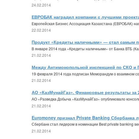
24.02.2014
ЕВРОБАК наградил компании с лучшими проект
Европейская Бизнес Ассоциация Казахстана (ЕВРОБАК) наг
22.02.2014
Продукт «Кредиты наличными» — стал самым по
В январе 2014 года «Кредиты наличными» от Банка ВТБ (К
21.02.2014
Между Антимонопольной инспекцией по СКО и 
19 февраля 2014 года подписан Меморандум о взаимном с
21.02.2014
АО «КазМунайГаз». Финансовые результаты за 
АО «Разведка Добыча «КазМунайГаз» опубликовало консоли
21.02.2014
Euromoney признал Private Banking Сбербанка 
Сбербанк стал лидером в номинации Best private banking se
21.02.2014