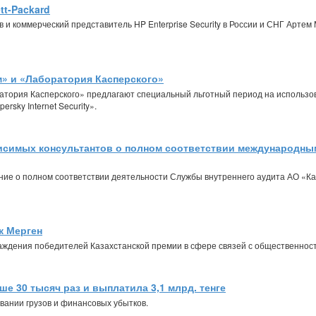
tt-Packard
нов и коммерческий представитель HP Enterprise Security в России и СНГ Арт
» и «Лаборатория Касперского»
атория Касперского» предлагают специальный льготный период на использо
sky Internet Security».
висимых консультантов о полном соответствии международн
ение о полном соответствии деятельности Службы внутреннего аудита АО 
к Мерген
раждения победителей Казахстанской премии в сфере связей с общественнос
е 30 тысяч раз и выплатила 3,1 млрд. тенге
вании грузов и финансовых убытков.