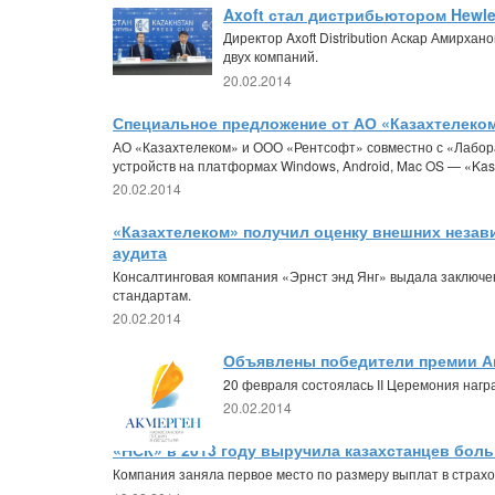
Axoft стал дистрибьютором Hewle
Директор Axoft Distribution Аскар Амирха
двух компаний.
20.02.2014
Специальное предложение от АО «Казахтелеком
АО «Казахтелеком» и ООО «Рентсофт» совместно с «Лабор
устройств на платформах Windows, Android, Mac OS — «Kasper
20.02.2014
«Казахтелеком» получил оценку внешних неза
аудита
Консалтинговая компания «Эрнст энд Янг» выдала заключ
стандартам.
20.02.2014
Объявлены победители премии А
20 февраля состоялась II Церемония наг
20.02.2014
«НСК» в 2013 году выручила казахстанцев больш
Компания заняла первое место по размеру выплат в страхо